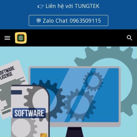
👉 Liên hệ với TUNGTEK
Skip to main content
Skip to navigation
💬 Zalo Chat 0963509115