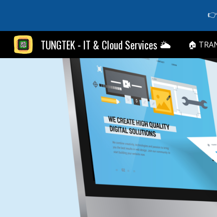
👉
Sk
TUNGTEK - IT & Cloud Services 🌥️
🏠 TRA