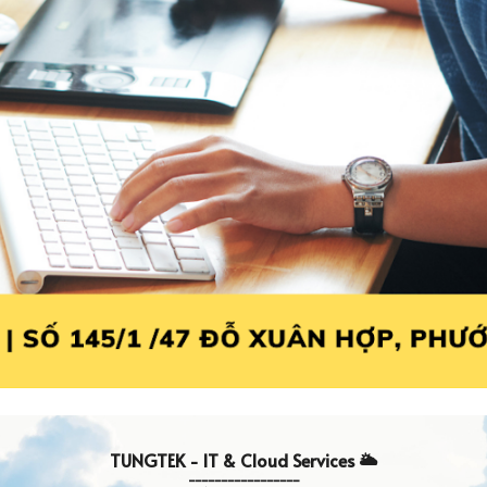
TUNGTEK - IT & Cloud
Services
🌥️
-----------------